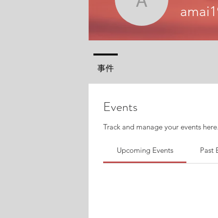
amai1999
amai1
事件
Events
Track and manage your events here
Upcoming Events
Past 