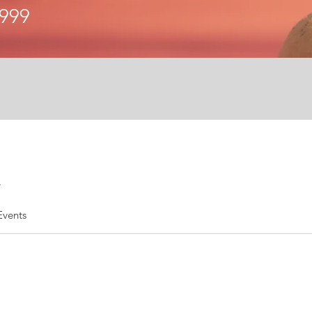
999
.
Events