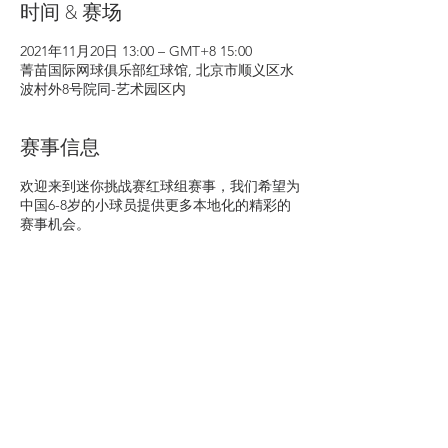
时间 & 赛场
2021年11月20日 13:00 – GMT+8 15:00
菁苗国际网球俱乐部红球馆, 北京市顺义区水
波村外8号院同-艺术园区内
赛事信息
欢迎来到迷你挑战赛红球组赛事，我们希望为
中国6-8岁的小球员提供更多本地化的精彩的
赛事机会。
地址
菁苗国际网球俱乐部-红球馆
北京市顺义区水波村外8号院同-艺术园区内
日期
Saturday, 27th November 2021
时间
13:00
比赛预期
单日邀请赛，每位球员将进行6场计时赛。
比赛形式