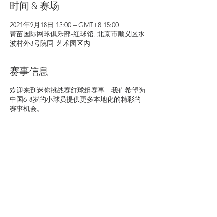
时间 & 赛场
2021年9月18日 13:00 – GMT+8 15:00
菁苗国际网球俱乐部-红球馆, 北京市顺义区水
波村外8号院同-艺术园区内
赛事信息
欢迎来到迷你挑战赛红球组赛事，我们希望为
中国6-8岁的小球员提供更多本地化的精彩的
赛事机会。
地址
菁苗国际网球俱乐部-红球馆
北京市顺义区水波村外8号院同-艺术园区内
日期
Saturday, 27th November 2021
时间
13:00
比赛预期
单日邀请赛，每位球员将进行6场计时赛。
比赛形式